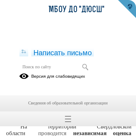
МБОУ ДО "ДЮСШ"
Написать письмо
Независимая оценка качества
Версия для слабовидящих
условий осуществления
образовательной деятельности
организациями дополнительного
образования
Сведения об образовательной организации
26.09.2023
На территории Свердловской
области
проводится
независимая оценка